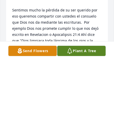
Sentimos mucho la pérdida de su ser querido por 
eso queremos compartir con ustedes el consuelo 
que Dios nos da mediante las escrituras.  Por 
ejemplo Dios nos promete cumplir lo que nos dejó 
escrito en Revelacion o Apocalipsis 21:4 Ahí dice 
que "Dios limpiara toda lágrima de los ojos y la 
muerte no será más".  Y en Hechos 24:15 dice que 
Send Flowers
Plant A Tree
"va ha haber una resurreccion".  Entonces muy 
pronto Jehova Dios eliminara para siempre toda la 
maldad y el sufrimiento.  Además nos deja saber 
que tiene el deseo de devolverles la vida a nuestros 
GIGI
Mar 21, 2017